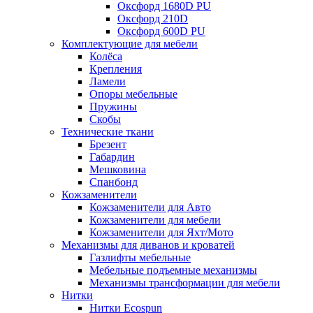
Оксфорд 1680D PU
Оксфорд 210D
Оксфорд 600D PU
Комплектующие для мебели
Колёса
Крепления
Ламели
Опоры мебельные
Пружины
Скобы
Технические ткани
Брезент
Габардин
Мешковина
Спанбонд
Кожзаменители
Кожзаменители для Авто
Кожзаменители для мебели
Кожзаменители для Яхт/Мото
Механизмы для диванов и кроватей
Газлифты мебельные
Мебельные подъемные механизмы
Механизмы трансформации для мебели
Нитки
Нитки Ecospun