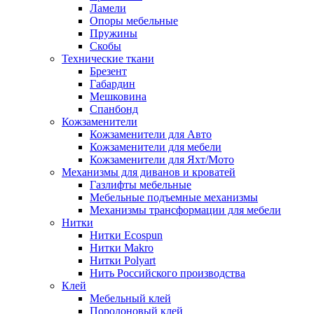
Ламели
Опоры мебельные
Пружины
Скобы
Технические ткани
Брезент
Габардин
Мешковина
Спанбонд
Кожзаменители
Кожзаменители для Авто
Кожзаменители для мебели
Кожзаменители для Яхт/Мото
Механизмы для диванов и кроватей
Газлифты мебельные
Мебельные подъемные механизмы
Механизмы трансформации для мебели
Нитки
Нитки Ecospun
Нитки Makro
Нитки Polyart
Нить Российского производства
Клей
Мебельный клей
Поролоновый клей