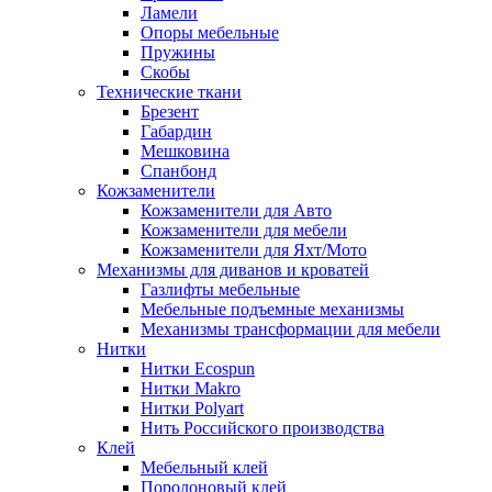
Ламели
Опоры мебельные
Пружины
Скобы
Технические ткани
Брезент
Габардин
Мешковина
Спанбонд
Кожзаменители
Кожзаменители для Авто
Кожзаменители для мебели
Кожзаменители для Яхт/Мото
Механизмы для диванов и кроватей
Газлифты мебельные
Мебельные подъемные механизмы
Механизмы трансформации для мебели
Нитки
Нитки Ecospun
Нитки Makro
Нитки Polyart
Нить Российского производства
Клей
Мебельный клей
Поролоновый клей