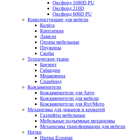
Оксфорд 1680D PU
Оксфорд 210D
Оксфорд 600D PU
Комплектующие для мебели
Колёса
Крепления
Ламели
Опоры мебельные
Пружины
Скобы
Технические ткани
Брезент
Габардин
Мешковина
Спанбонд
Кожзаменители
Кожзаменители для Авто
Кожзаменители для мебели
Кожзаменители для Яхт/Мото
Механизмы для диванов и кроватей
Газлифты мебельные
Мебельные подъемные механизмы
Механизмы трансформации для мебели
Нитки
Нитки Ecospun