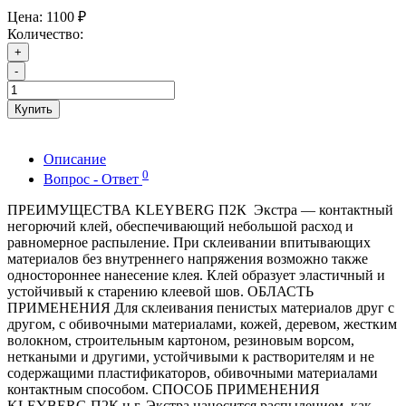
Цена:
1100 ₽
Количество:
+
-
Купить
Описание
0
Вопрос - Ответ
ПРЕИМУЩЕСТВА KLEYBERG П2К Экстра — контактный
негорючий клей, обеспечивающий небольшой расход и
равномерное распыление. При склеивании впитывающих
материалов без внутреннего напряжения возможно также
одностороннее нанесение клея. Клей образует эластичный и
устойчивый к старению клеевой шов. ОБЛАСТЬ
ПРИМЕНЕНИЯ Для склеивания пенистых материалов друг с
другом, с обивочными материалами, кожей, деревом, жестким
волокном, строительным картоном, резиновым ворсом,
неткаными и другими, устойчивыми к растворителям и не
содержащими пластификаторов, обивочными материалами
контактным способом. СПОСОБ ПРИМЕНЕНИЯ
KLEYBERG П2К н.г. Экстра наносится распылением, как