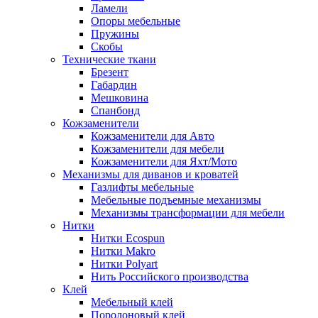
Ламели
Опоры мебельные
Пружины
Скобы
Технические ткани
Брезент
Габардин
Мешковина
Спанбонд
Кожзаменители
Кожзаменители для Авто
Кожзаменители для мебели
Кожзаменители для Яхт/Мото
Механизмы для диванов и кроватей
Газлифты мебельные
Мебельные подъемные механизмы
Механизмы трансформации для мебели
Нитки
Нитки Ecospun
Нитки Makro
Нитки Polyart
Нить Российского производства
Клей
Мебельный клей
Поролоновый клей