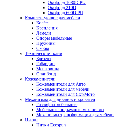
Оксфорд 1680D PU
Оксфорд 210D
Оксфорд 600D PU
Комплектующие для мебели
Колёса
Крепления
Ламели
Опоры мебельные
Пружины
Скобы
Технические ткани
Брезент
Габардин
Мешковина
Спанбонд
Кожзаменители
Кожзаменители для Авто
Кожзаменители для мебели
Кожзаменители для Яхт/Мото
Механизмы для диванов и кроватей
Газлифты мебельные
Мебельные подъемные механизмы
Механизмы трансформации для мебели
Нитки
Нитки Ecospun