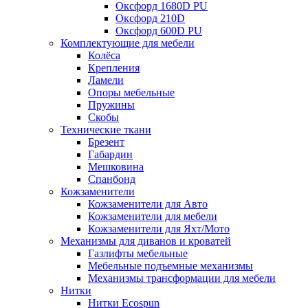
Оксфорд 1680D PU
Оксфорд 210D
Оксфорд 600D PU
Комплектующие для мебели
Колёса
Крепления
Ламели
Опоры мебельные
Пружины
Скобы
Технические ткани
Брезент
Габардин
Мешковина
Спанбонд
Кожзаменители
Кожзаменители для Авто
Кожзаменители для мебели
Кожзаменители для Яхт/Мото
Механизмы для диванов и кроватей
Газлифты мебельные
Мебельные подъемные механизмы
Механизмы трансформации для мебели
Нитки
Нитки Ecospun