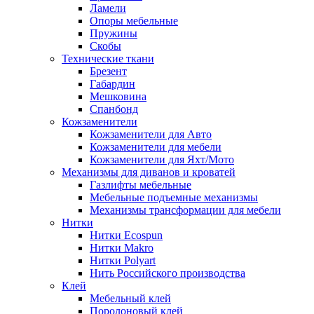
Ламели
Опоры мебельные
Пружины
Скобы
Технические ткани
Брезент
Габардин
Мешковина
Спанбонд
Кожзаменители
Кожзаменители для Авто
Кожзаменители для мебели
Кожзаменители для Яхт/Мото
Механизмы для диванов и кроватей
Газлифты мебельные
Мебельные подъемные механизмы
Механизмы трансформации для мебели
Нитки
Нитки Ecospun
Нитки Makro
Нитки Polyart
Нить Российского производства
Клей
Мебельный клей
Поролоновый клей