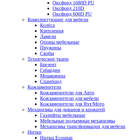
Оксфорд 1680D PU
Оксфорд 210D
Оксфорд 600D PU
Комплектующие для мебели
Колёса
Крепления
Ламели
Опоры мебельные
Пружины
Скобы
Технические ткани
Брезент
Габардин
Мешковина
Спанбонд
Кожзаменители
Кожзаменители для Авто
Кожзаменители для мебели
Кожзаменители для Яхт/Мото
Механизмы для диванов и кроватей
Газлифты мебельные
Мебельные подъемные механизмы
Механизмы трансформации для мебели
Нитки
Нитки Ecospun