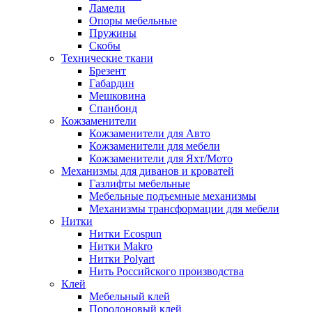
Ламели
Опоры мебельные
Пружины
Скобы
Технические ткани
Брезент
Габардин
Мешковина
Спанбонд
Кожзаменители
Кожзаменители для Авто
Кожзаменители для мебели
Кожзаменители для Яхт/Мото
Механизмы для диванов и кроватей
Газлифты мебельные
Мебельные подъемные механизмы
Механизмы трансформации для мебели
Нитки
Нитки Ecospun
Нитки Makro
Нитки Polyart
Нить Российского производства
Клей
Мебельный клей
Поролоновый клей